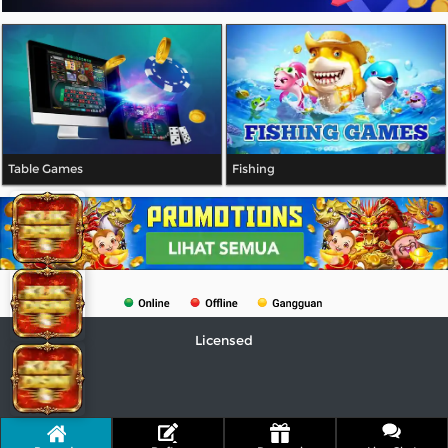
Table Games
Fishing
Licensed