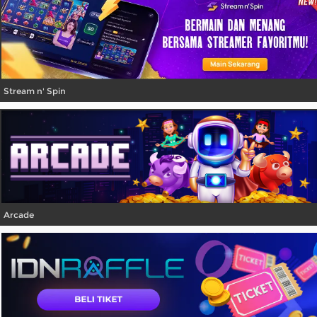
Stream n' Spin
Arcade